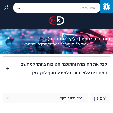
חומרה למחשב(חלקים ותוכנות)
עמוד הבית
חומרה למחשב(חלקים ותוכנות)
›
קבל את החומרה והתוכנה הטובות ביותר למחשב
במחירים ללא תחרות.
למידע נוסף לחץ כאן
אנו נושאים את המוצרים העדכניים ביותר של מותגים מובילים. קנה
באינטרנט או בקר אותנו בחנות עבור כל צרכי המחשוב שלך. תיהנו
ממשלוח חינם בהזמנות אנו MK אלקטרוניקס במרחק לחיצה, תלחצו
סינון
למיין מהזול ליקר
עכשיו על אייקון וואטספ ומייד נעזור לכם.