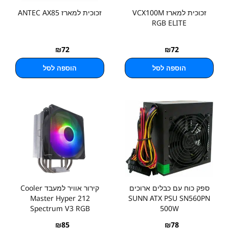
זכוכית למארז VCX100M
זכוכית למארז ANTEC AX85
RGB ELITE
₪
72
₪
72
הוספה לסל
הוספה לסל
ספק כוח עם כבלים ארוכים
קירור אוויר למעבד Cooler
Master Hyper 212
SUNN ATX PSU SN560PN
Spectrum V3 RGB
500W
₪
85
₪
78