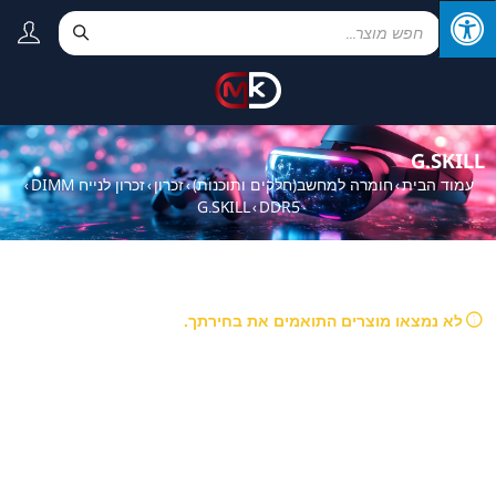
G.SKILL
עמוד הבית
חומרה למחשב(חלקים ותוכנות)
זכרון
זכרון לנייח DIMM
›
›
›
›
G.SKILL
DDR5
›
לא נמצאו מוצרים התואמים את בחירתך.