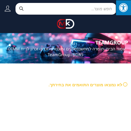
TEAMGROUP
עמוד הבית
חומרה למחשב(חלקים ותוכנות)
זכרון
זכרון לנייח DIMM
›
›
›
›
TeamGroup
DDR5
›
לא נמצאו מוצרים התואמים את בחירתך.