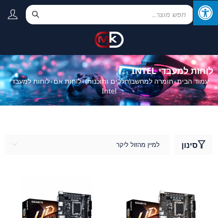
לוחות למעבדי INTEL
עמוד הבית
חומרה למחשב(חלקים ותוכנות)
לוחות אם
לוחות למעבדי
›
›
›
Intel
סינון
למיין מהזול ליקר