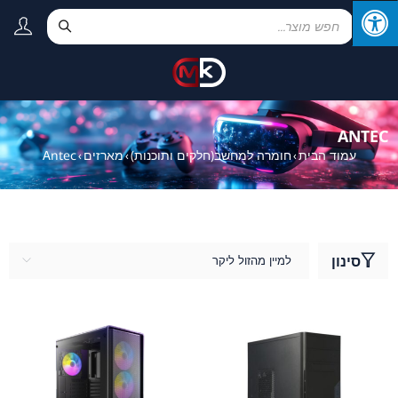
ANTEC
עמוד הבית
חומרה למחשב(חלקים ותוכנות)
מארזים
Antec
›
›
›
סינון
למיין מהזול ליקר