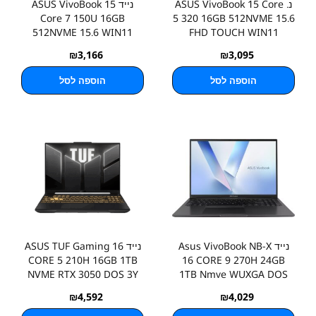
נ. ASUS VivoBook 15 Core
נייד ASUS VivoBook 15
Core 7 150U 16GB
5 320 16GB 512NVME 15.6
512NVME 15.6 WIN11
FHD TOUCH WIN11
Home
₪
3,166
₪
3,095
הוספה לסל
הוספה לסל
נייד Asus VivoBook NB-X
נייד ASUS TUF Gaming 16
CORE 5 210H 16GB 1TB
16 CORE 9 270H 24GB
NVME RTX 3050 DOS 3Y
1TB Nmve WUXGA DOS
₪
4,592
₪
4,029