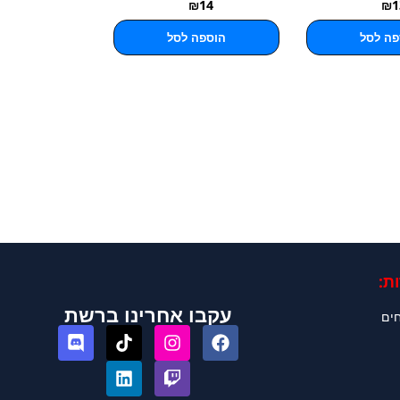
₪
14
₪
1
פה לסל
הוספה לסל
ת:
עקבו אחרינו ברשת
חים