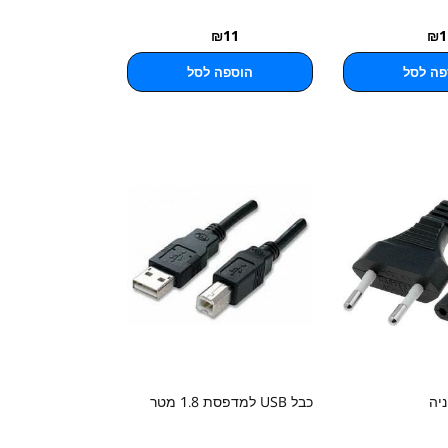
₪
11
₪
1
פה לסל
הוספה לסל
יה
כבל USB למדפסת 1.8 מטר