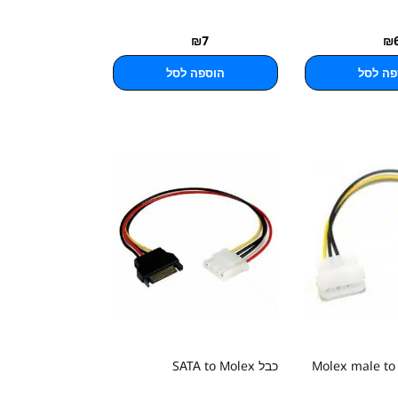
₪
7
₪
פה לסל
הוספה לסל
כבל SATA to Molex