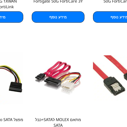
0G 1XWAN
Fortigate 50G FortiCare 3Y
50G FortiCa
rtiLink
ידע נוסף
מידע נוסף
מיד
מתאם MOLEX לSATA+כבל
מפצל Molex to SATA
SATA