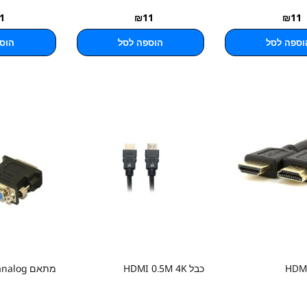
1
₪
11
₪
11
וספה לסל
הוספה לסל
הוס
כבל HDMI 0.5M 4K
מתאם DVI TO VGA analog