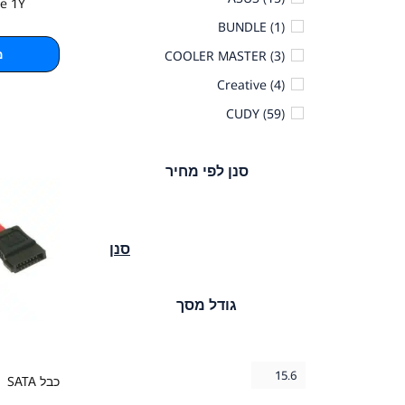
re 1Y
BUNDLE
(1)
מ
COOLER MASTER
(3)
Creative
(4)
CUDY
(59)
D-LINK
(1)
סנן לפי מחיר
DELL
(5)
EDIMAX
(1)
EZcool
(8)
סנן
FORTINET
(21)
GENERIC
(83)
גודל מסך
GIGABYTE
(1)
GOLDTOUCH
(54)
GPT
(1)
15.6
כבל SATA
HP
(3)