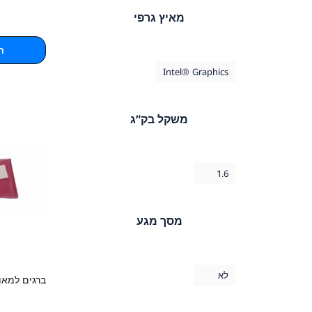
מאיץ גרפי
Turtle Beach
(5)
VERBATIM
(4)
ה
Western Digital
(10)
Intel® Graphics
משקל בק”ג
1.6
מסך מגע
לא
ברגים למאוררים 6