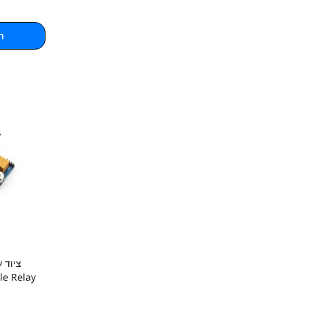
ה
e Relay