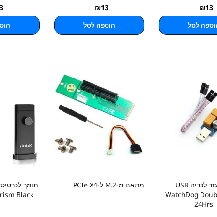
3
₪
13
₪
13
וספה לסל
הוספה לסל
הוס
ציוד עזר לכריה USB
מתאם מ-M.2 ל-PCIe X4
rism Black
WatchDog Doubl
24Hrs