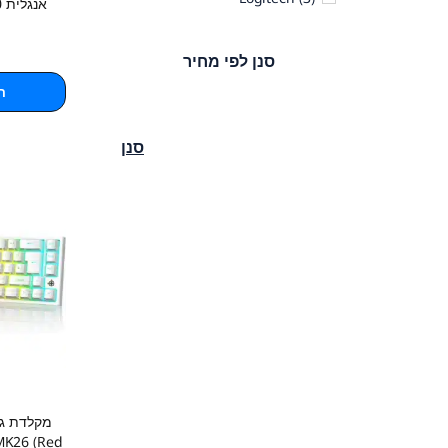
אנגלית LOGITECH K120
סנן לפי מחיר
ה
סנן
מקלדת גי
MK26 (Red