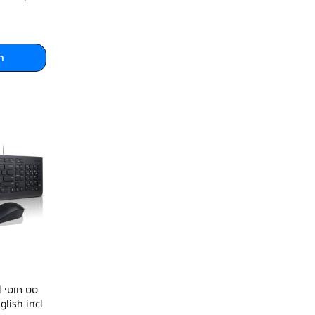
ה
ס
lish incl