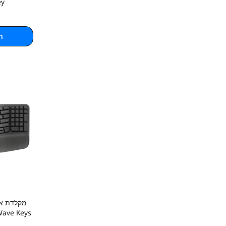
ey
ה
מקלדת אר
Wave Keys