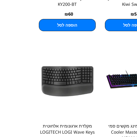
KY200-BT
Kiwi Sw
₪
60
₪
5
פה לסל
הוספה לסל
מינג מקשים סמי
מקלדת ארגונומית אלחוטית
אניים Cooler Master
LOGITECH LOGI Wave Keys