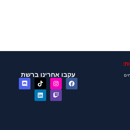
ת:
עקבו אחרינו ברשת
חים