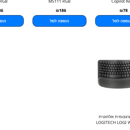
 RGB
MS111 RGB
Copilot K
86
₪
186
₪
78
וספה לסל
הוספה לסל
הוס
גונומית אלחוטית
LOGITECH LOGI 