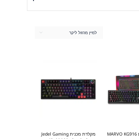
וויית משחק מעניינת. שדרג את משחק המחשב שלך עם המלאי
למיין מהזול ליקר
מקלדת מכנית MARVO KG916
מקלדת מכנית Jedel Gaming