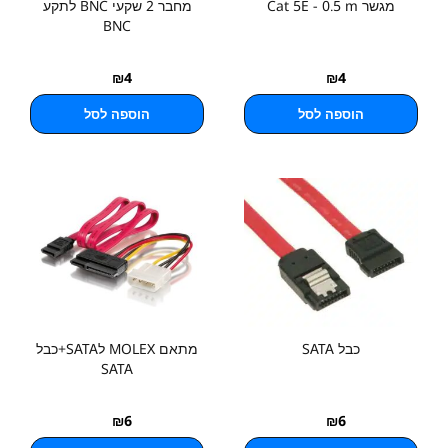
מגשר Cat 5E - 0.5 m
מחבר 2 שקעי BNC לתקע
BNC
₪
4
₪
4
הוספה לסל
הוספה לסל
כבל SATA
מתאם MOLEX לSATA+כבל
SATA
₪
6
₪
6