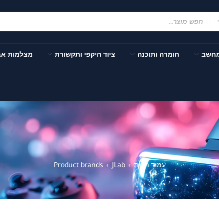
מחשב
חומרה ותוכנה
ציוד היקפי ותקשורת
מצלמות א
עמוד הבית
JLab
Product brands
›
›