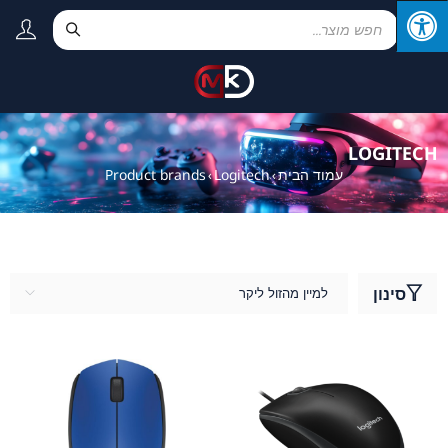
LOGITECH
עמוד הבית
Logitech
Product brands
›
›
סינון
למיין מהזול ליקר