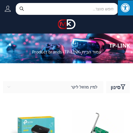
TP-LINK
עמוד הבית
TP-LINK
Product brands
›
›
סינון
למיין מהזול ליקר