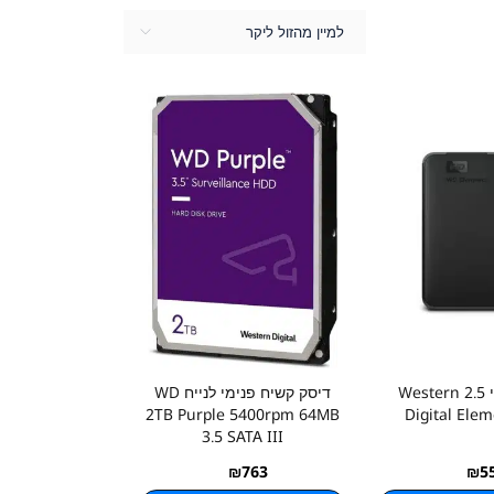
למיין מהזול ליקר
דיסק חיצוני 2.5 Western
דיסק קשיח פנימי לנייח WD
2TB Purple 5400rpm 64MB
Digital Ele
3.5 SATA III
₪
763
₪
5