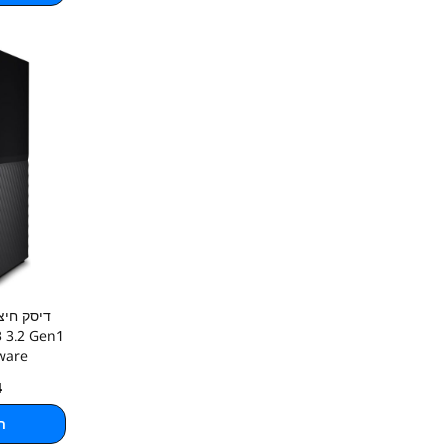
B 3.2 Gen1
ware
4
ה