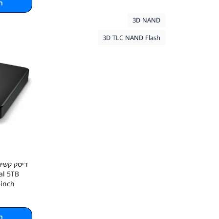
ה
3D NAND
3D TLC NAND Flash
al 5TB
5inch
ה