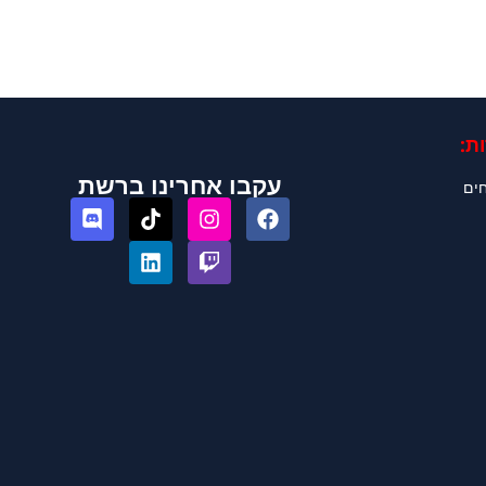
ת:
עקבו אחרינו ברשת
חים