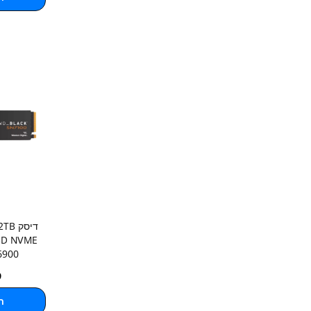
דיסק 
SD NVME
6900
9
ה