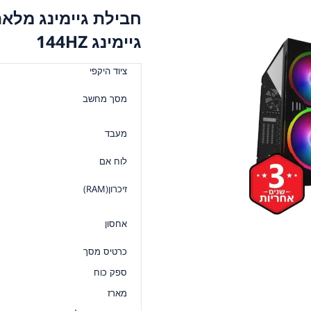
גיימינג 144HZ
ציוד היקפי
מסך מחשב
מעבד
לוח אם
זיכרון(RAM)
אחסון
כרטיס מסך
ספק כוח
מארז