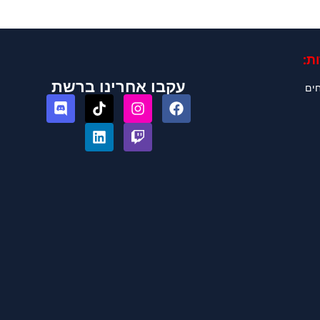
ת:
עקבו אחרינו ברשת
חים