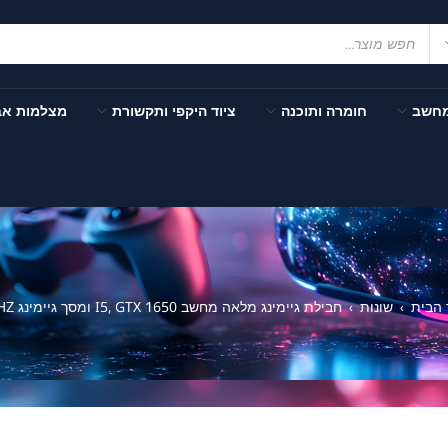
מחשב
חומרה ותוכנה
ציוד היקפי ותקשורת
מצלמות א
 הבית
שונות
חבילת גיימינג מלאה מחשב I5, GTX 1650 ומסך גיימינג 144HZ
›
›