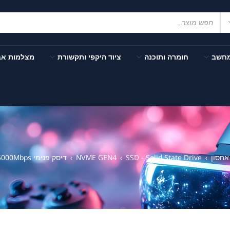
מחשב
חומרה ותוכנה
ציוד היקפי ותקשורת
מצלמות א
אחסון
SSD - Solid State Drive
NVME GEN4
דיסק פנימי Aorus 500GB NVME GEN4 PCI-E 4.0 up to 5000Mbps
›
›
›