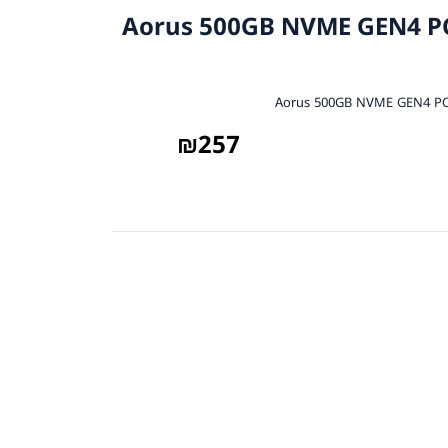
י Aorus 500GB NVME GEN4 PCI-E 4.0
₪
257