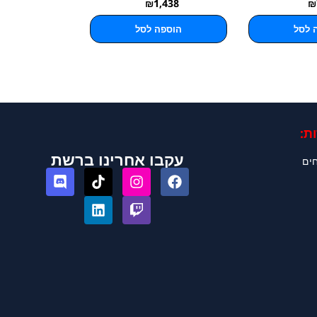
₪
1,438
₪
 לסל
הוספה לסל
ת:
עקבו אחרינו ברשת
חים