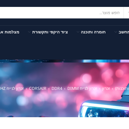
מחשב
חומרה ותוכנה
ציוד היקפי ותקשורת
מצלמות א
וכנות)
זכרון
זכרון לנייח DIMM
DDR4
CORSAIR
זכרון לנייח CL16 CORSAIR DDR4 8GB 3000MHZ
›
›
›
›
›