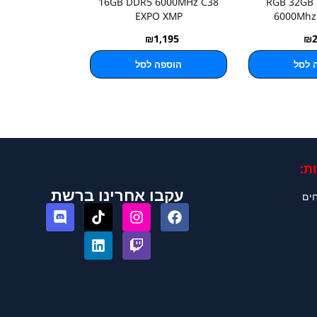
16GB DDR5 6000MHz C38
RGB 32GB
EXPO XMP
6000Mhz
₪
1,195
₪
 לסל
הוספה לסל
ת:
עקבו אחרינו ברשת
חים