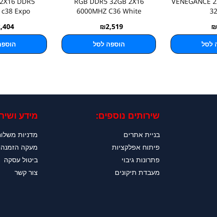
 2X16 DDR5
RGB DDR5 32GB 2X16
VENEGANCE 2
 c38 Expo
6000MHZ C36 White
3
2,404
₪
2,519
₪
 לסל
הוספה לסל
הוספה
שירותים נוספים:
מידע ושירו
בניית אתרים
מדניות משלו
פיתוח אפלקציות
מעקה הזמנה
פתרונות גיבוי
ביטול עסקה
מעבדת תיקונים
צור קשר