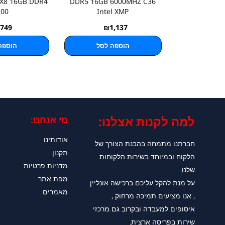
X8 16GB DDR4
DDR5 16GB 6000MHZ C36
200
Intel XMP
749
₪
1,137
הוספה לסל
הוספה
למה לקנות אצלנו:​
מי אנחנו:
אודותינו
חברתנו מתמחה בהבנת הצורך של
תקנון
הלקוח ובמיוחד בשירות הלקוחות
מדניות פרטיות
שלנו.
מפת אתר
על מנת להקל עליכם ברכישה אונליין
מאמרים
, אנו מציעים תמיכה מרחוק ,
איסופים למעבדה ובקרוב גם מרכזי
שירות בפריסה ארצית.