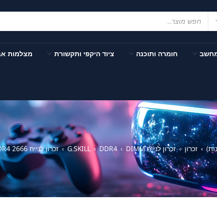
מחשב
חומרה ותוכנה
ציוד היקפי ותקשורת
מצלמות א
ות)
זכרון
זכרון לנייח DIMM
DDR4
G.SKILL
זכרון לנייח G SKILL F4-2666C19S-16GIS 16GB DDR4 2666
›
›
›
›
›