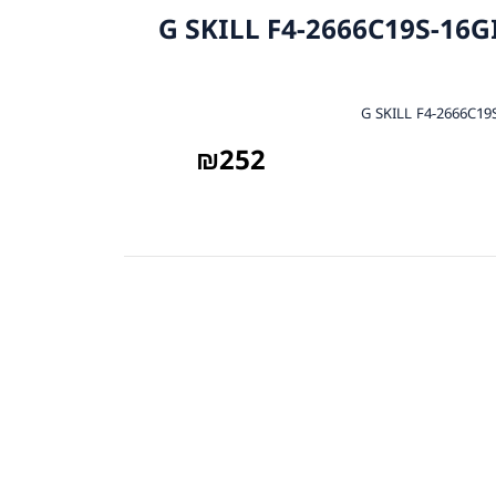
ח G SKILL F4-2666C19S-16GIS 16GB
₪
252