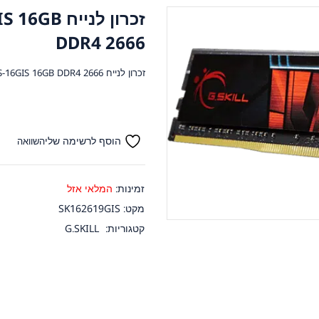
זכרון לניי
DDR4 2666
זכרון לנייח G SKILL F4-2666C19S-16GIS 16GB DDR4 2666
הוסף לרשימה שלי
השוואה
זמינות:
המלאי אזל
מקט:
SK162619GIS
קטגוריות:
G.SKILL