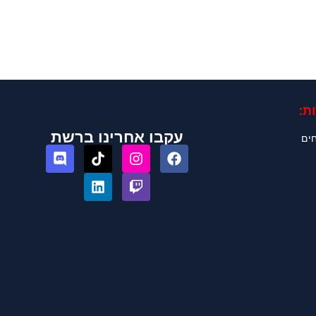
ת:
עקבו אחרינו ברשת
חים