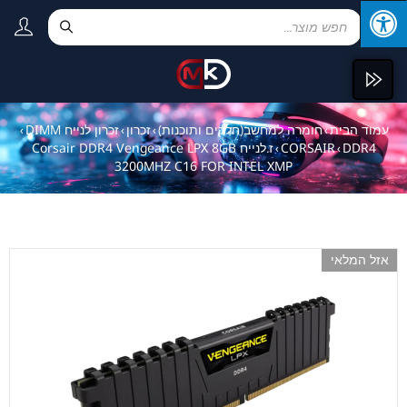
עמוד הבית
חומרה למחשב(חלקים ותוכנות)
זכרון
זכרון לנייח DIMM
›
›
›
›
DDR4
CORSAIR
ז.לנייח Corsair DDR4 Vengeance LPX 8GB
›
›
3200MHZ C16 FOR INTEL XMP
אזל המלאי