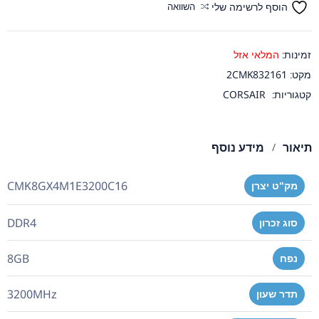
הוסף לרשימה שלי
השוואה
זמינות:
המלאי אזל
מקט:
2CMK832161
קטגוריות:
CORSAIR
תיאור
מידע נוסף
CMK8GX4M1E3200C16
מק"ט יצרן
DDR4
סוג זכרון
8GB
נפח
3200MHz
תדר שעון