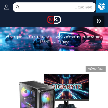
עמוד הבית
שונות
חבילת גיימינג דור 12 I5, GTX 1650 ומסך גיימינג
›
›
קעור 24 אנש 165HZ
אזל המלאי