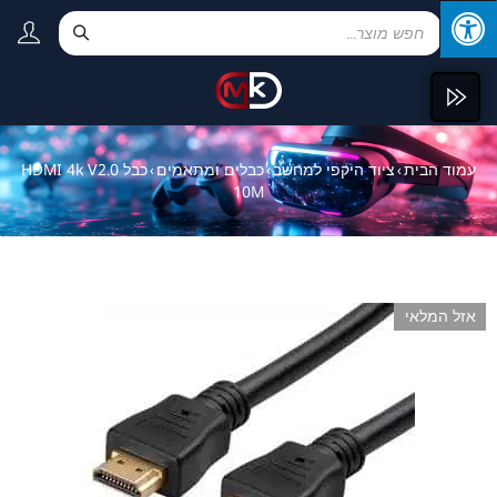
עמוד הבית
ציוד היקפי למחשב
כבלים ומתאמים
כבל HDMI 4k V2.0
›
›
›
10M
אזל המלאי