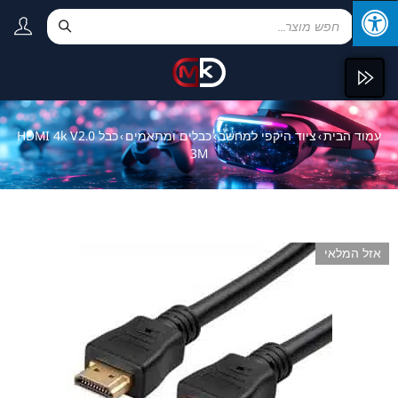
עמוד הבית
ציוד היקפי למחשב
כבלים ומתאמים
כבל HDMI 4k V2.0
›
›
›
3M
אזל המלאי