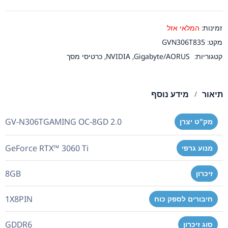
זמינות:
המלאי אזל
מקט:
GVN306T835
קטגוריות:
Gigabyte/AORUS
,
NVIDIA
,
כרטיסי מסך
תיאור
מידע נוסף
GV-N306TGAMING OC-8GD 2.0
מק"ט יצרן
GeForce RTX™ 3060 Ti
מנוע גרפי
8GB
זיכרון
1X8PIN
חיבורים לספק כוח
GDDR6
סוג זיכרון