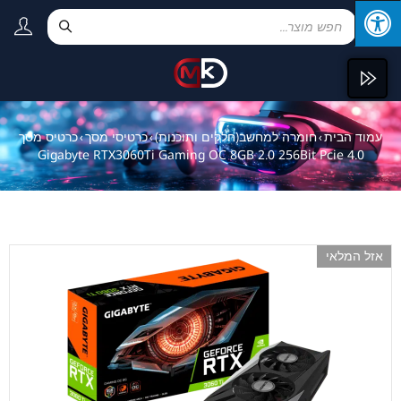
עמוד הבית
חומרה למחשב(חלקים ותוכנות)
כרטיסי מסך
כרטיס מסך
›
›
›
Gigabyte RTX3060Ti Gaming OC 8GB 2.0 256Bit Pcie 4.0
אזל המלאי