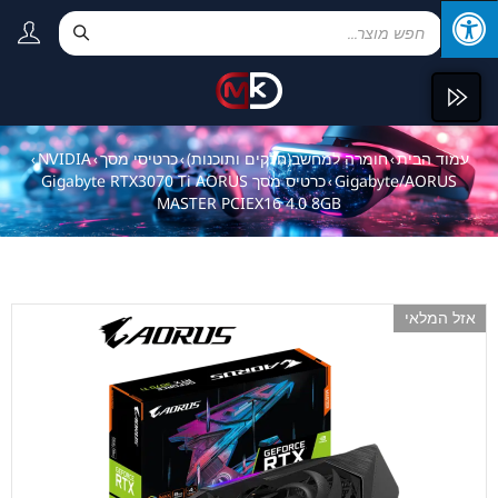
עמוד הבית
חומרה למחשב(חלקים ותוכנות)
כרטיסי מסך
NVIDIA
›
›
›
›
Gigabyte/AORUS
כרטיס מסך Gigabyte RTX3070 Ti AORUS
›
MASTER PCIEX16 4.0 8GB
אזל המלאי