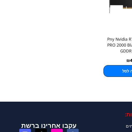
ס מסך Pny Nvidia RTX
PRO 2000 Bl
GDDR
₪
 לסל
ת:
עקבו אחרינו ברשת
חים