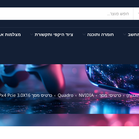
מחשב
חומרה ותוכנה
ציוד היקפי ותקשורת
מצלמות א
כנות)
כרטיסי מסך
NVIDIA
Quadro
כרטיס מסך PNY Quadro T1000 4GB GDDR6 DPx4 Pcie 3.0X16
›
›
›
›