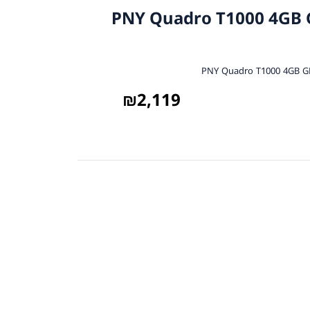
ך PNY Quadro T1000 4GB GDDR6
₪
2,119