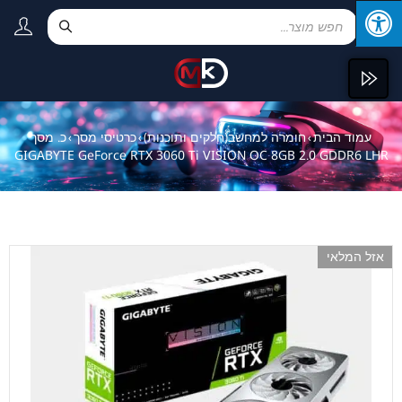
עמוד הבית
חומרה למחשב(חלקים ותוכנות)
כרטיסי מסך
כ. מסך
›
›
›
GIGABYTE GeForce RTX 3060 Ti VISION OC 8GB 2.0 GDDR6 LHR
אזל המלאי