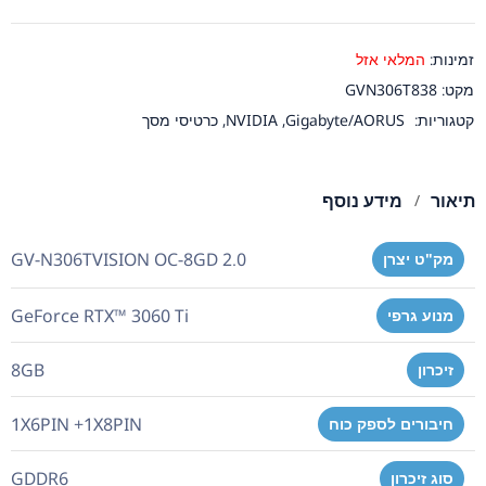
זמינות:
המלאי אזל
מקט:
GVN306T838
קטגוריות:
Gigabyte/AORUS
,
NVIDIA
,
כרטיסי מסך
תיאור
מידע נוסף
GV-N306TVISION OC-8GD 2.0
מק"ט יצרן
GeForce RTX™ 3060 Ti
מנוע גרפי
8GB
זיכרון
1X6PIN +1X8PIN
חיבורים לספק כוח
GDDR6
סוג זיכרון