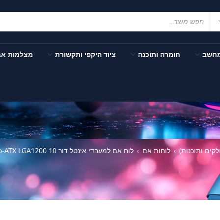
מחשב
חומרה ותוכנה
ציוד היקפי ותקשורת
מצלמות א
ים ותוכנות)
לוחות אם
לוח אם למעבדי אינטל דור 10 Gigabyte H410M H V3 Micro-ATX LGA1200
›
›