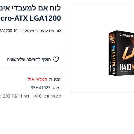
icro-ATX LGA1200
לוח אם למעבדי אינטל דור 10 Gigabyte H410M H V3 Micro-ATX LGA1200
הוסף לרשימה שלי
השוואה
זמינות:
המלאי אזל
מקט:
95H41023
קטגוריות:
H410
,
דור 10/11 INTEL LGA1200