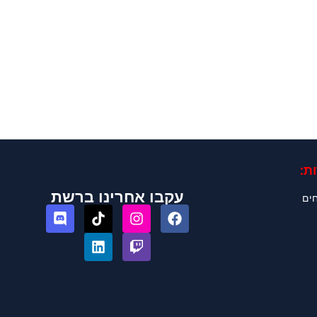
ת:
עקבו אחרינו ברשת
חים