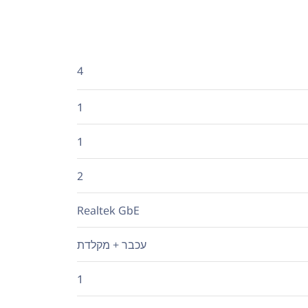
4
1
1
2
Realtek GbE
עכבר + מקלדת
1