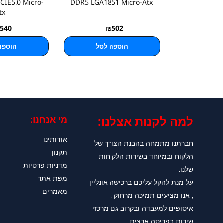
CIE5.0 Micro-
DDR5 LGA1851 Micro-Atx
tx
540
₪
502
הוספה לסל
הוספה
למה לקנות אצלנו:​
מי אנחנו:
אודותינו
חברתנו מתמחה בהבנת הצורך של
תקנון
הלקוח ובמיוחד בשירות הלקוחות
מדניות פרטיות
שלנו.
מפת אתר
על מנת להקל עליכם ברכישה אונליין
מאמרים
, אנו מציעים תמיכה מרחוק ,
איסופים למעבדה ובקרוב גם מרכזי
שירות בפריסה ארצית.