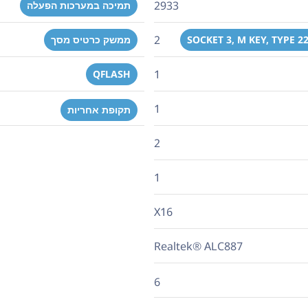
2933
תמיכה במערכות הפעלה
2
SOCKET 3, M KEY, TYPE 2
ממשק כרטיס מסך
1
QFLASH
1
תקופת אחריות
2
1
X16
Realtek® ALC887
6