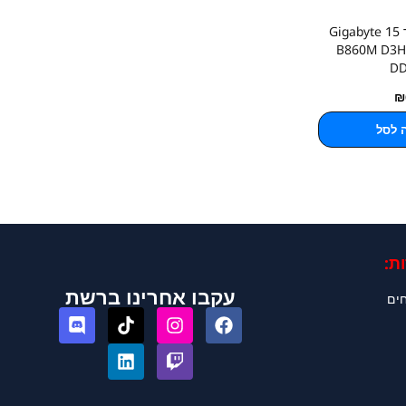
לוח לאינטל דור 15 Gigabyte
B860M D3H
D
₪
 לסל
ת:
עקבו אחרינו ברשת
חים