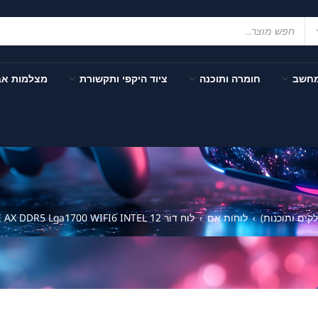
מחשב
חומרה ותוכנה
ציוד היקפי ותקשורת
מצלמות א
ים ותוכנות)
לוחות אם
לוח דור 12 Gigabyte Z690 AORUS ELITE AX DDR5 Lga1700 WIFI6 INTEL
›
›