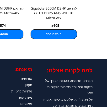
לוח אם Gigabyte B650M D3HP
לוח אם HP
M5 Micro-Atx
AX 1.3 DDR5 AM5 WIFI BT
Micro-Atx
574
₪
605
הוספה לסל
הוספה
למה לקנות אצלנו:​
מי אנחנו:
אודותינו
חברתנו מתמחה בהבנת הצורך של
תקנון
הלקוח ובמיוחד בשירות הלקוחות
מדניות פרטיות
שלנו.
מפת אתר
על מנת להקל עליכם ברכישה אונליין
מאמרים
, אנו מציעים תמיכה מרחוק ,