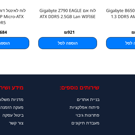
Gigabyte B650M D3
לוח אם Gigabyte Z790 EAGLE
P Micro-ATX
ATX DDR5 2.5GB Lan WIFI6E
1.3 DDR5 A
DR5
684
₪
921
₪
 לסל
הוספה לסל
הוספה
שירותים נוספים:
מידע ושירו
בניית אתרים
מדניות משלו
פיתוח אפלקציות
מעקה הזמנה
פתרונות גיבוי
ביטול עסקה
מעבדת תיקונים
צור קשר