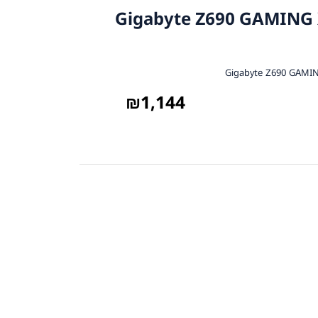
1 Gigabyte Z690 GAMING X DDR4
₪
1,144