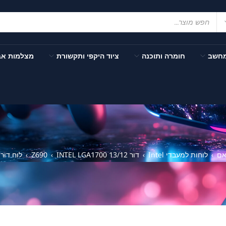
מחשב
חומרה ותוכנה
ציוד היקפי ותקשורת
מצלמות א
אם
לוחות למעבדי Intel
דור 13/12 INTEL LGA1700
Z690
לוח דור 12 abyte Z690 GAMING X DDR4 LGA1700 ATX
›
›
›
›