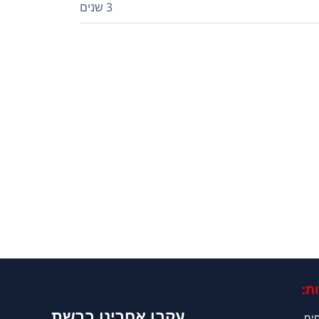
3 שנים
ת:
עקבו אחרינו ברשת
חים