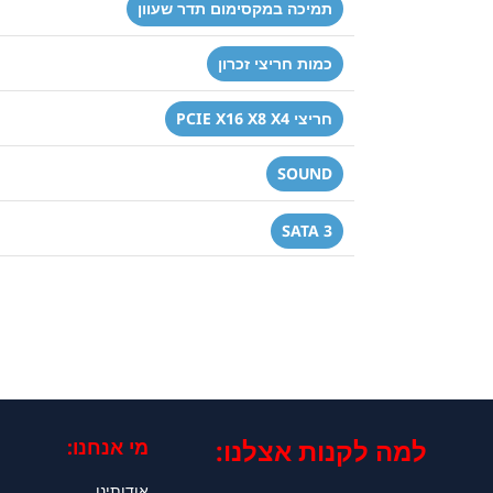
תמיכה במקסימום תדר שעוון
כמות חריצי זכרון
חריצי PCIE X16 X8 X4
SOUND
SATA 3
למה לקנות אצלנו:​
מי אנחנו:
אודותינו