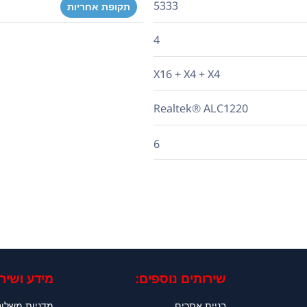
5333
תקופת אחריות
4
X16 + X4 + X4
Realtek® ALC1220
6
שירותים נוספים:
מידע ושירו
בניית אתרים
מדניות משלו