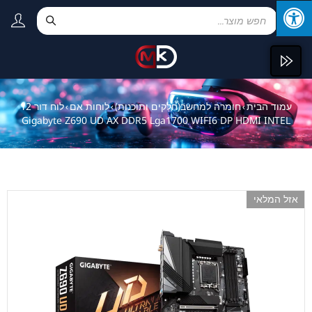
עמוד הבית
חומרה למחשב(חלקים ותוכנות)
לוחות אם
לוח דור 12
›
›
›
Gigabyte Z690 UD AX DDR5 Lga1700 WIFI6 DP HDMI INTEL
אזל המלאי