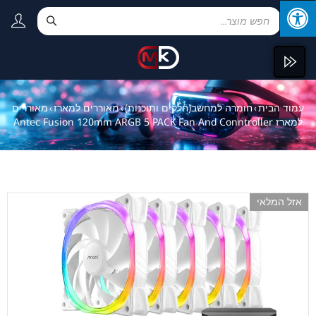
עמוד הבית
חומרה למחשב(חלקים ותוכנות)
מאוררים למארז
מאוררים
›
›
›
למארז Antec Fusion 120mm ARGB 5 PACK Fan And Conntroller
אזל המלאי