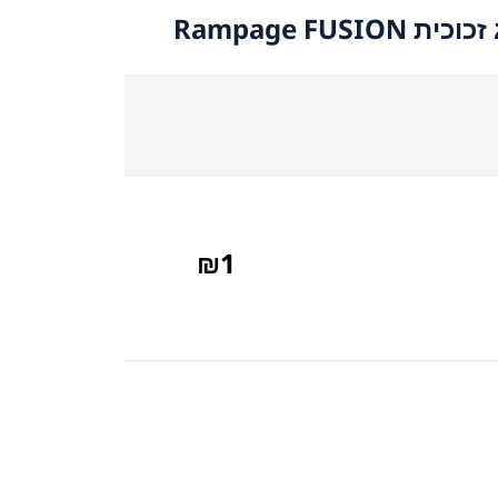
Rampage FUS
₪
1