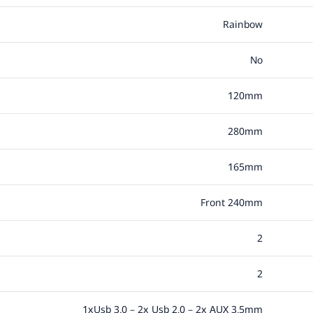
Rainbow
No
120mm
280mm
165mm
Front 240mm
2
2
1xUsb 3.0 – 2x Usb 2.0 – 2x AUX 3.5mm