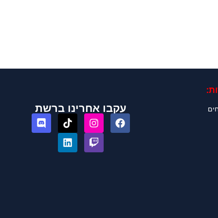
ת:
עקבו אחרינו ברשת
חים