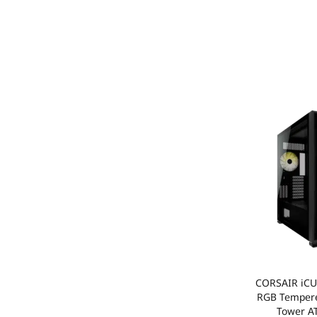
CORSAIR iCUE 7
RGB Tempere
Tower A