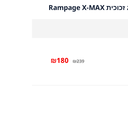
Rampage X-
₪
180
₪
239