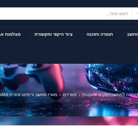
מחשב
חומרה ותוכנה
ציוד היקפי ותקשורת
מצלמות א
חומרה למחשב(חלקים ותוכנות)
מארזים
מארז מחשב גיימינג זכוכית Rampage X-MAX
›
›