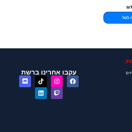
₪
 לסל
ת:
עקבו אחרינו ברשת
חים