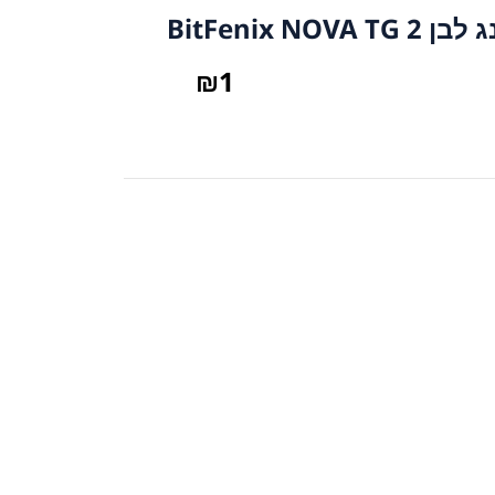
BitFenix N
₪
1