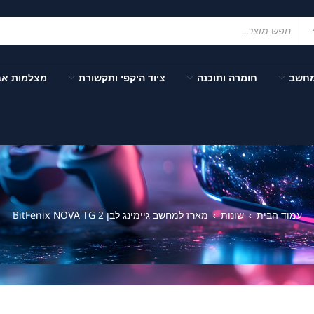
מחשב
חומרה ותוכנה
ציוד היקפי ותקשורת
מצלמות א
עמוד הבית
שונות
מארז למחשב גיימינג לבן BitFenix NOVA TG 2
›
›