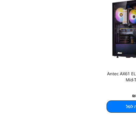
Antec AX61 ELIT
Mid-
₪
 לסל