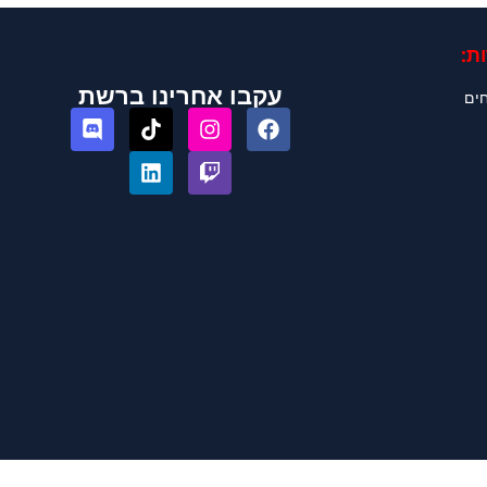
ת:
עקבו אחרינו ברשת
חים