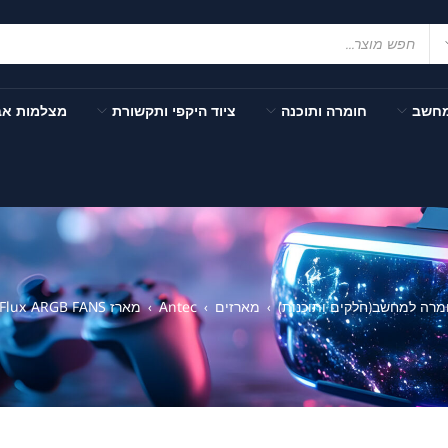
מחשב
חומרה ותוכנה
ציוד היקפי ותקשורת
מצלמות א
מרה למחשב(חלקים ותוכנות)
מארזים
Antec
מארז ANTEC DF600 Flux ARGB FANS
›
›
›