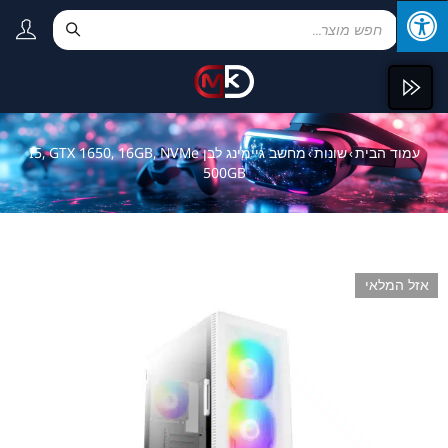
עמוד הבית
שונות
מחשב גיימינג לבן I5, GTX 1650, 16GB, NVMe
›
›
500GB
אזל המלאי