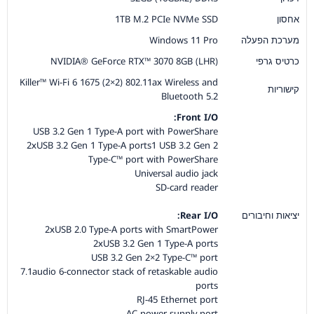
אחסון
1TB M.2 PCIe NVMe SSD
מערכת הפעלה
Windows 11 Pro
כרטיס גרפי
NVIDIA® GeForce RTX™ 3070 8GB (LHR)
Killer™ Wi-Fi 6 1675 (2×2) 802.11ax Wireless and
קישוריות
Bluetooth 5.2
Front I/O:
USB 3.2 Gen 1 Type-A port with PowerShare
2xUSB 3.2 Gen 1 Type-A ports1 USB 3.2 Gen 2
Type-C™ port with PowerShare
Universal audio jack
SD-card reader
יציאות וחיבורים
Rear I/O:
2xUSB 2.0 Type-A ports with SmartPower
2xUSB 3.2 Gen 1 Type-A ports
USB 3.2 Gen 2×2 Type-C™ port
7.1audio 6-connector stack of retaskable audio
ports
RJ-45 Ethernet port
AC power-supply port