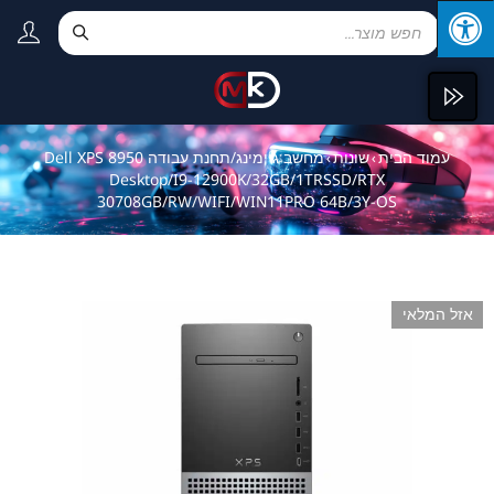
עמוד הבית
שונות
מחשב גיימינג/תחנת עבודה Dell XPS 8950
›
›
Desktop/I9-12900K/32GB/1TRSSD/RTX
30708GB/RW/WIFI/WIN11PRO 64B/3Y-OS
אזל המלאי