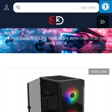
עמוד הבית
שונות
מחשב גיימינג Ryzen 7 5800X, RTX 3060, 16GB,
›
›
NVMe 500GB
אזל המלאי