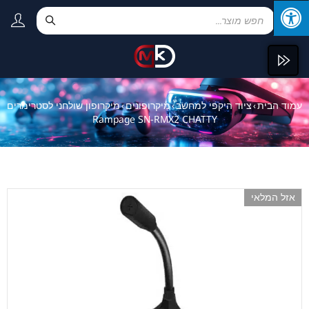
עמוד הבית
ציוד היקפי למחשב
מיקרופונים
מיקרופון שולחני לסטרימרים
›
›
›
Rampage SN-RMX2 CHATTY
אזל המלאי