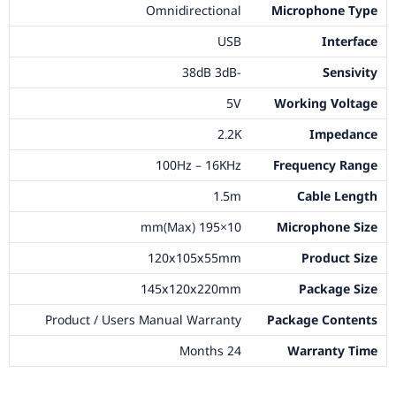
Omnidirectional
Microphone Type
USB
Interface
-38dB 3dB
Sensivity
5V
Working Voltage
2.2K
Impedance
100Hz – 16KHz
Frequency Range
1.5m
Cable Length
10×195 (Max)mm
Microphone Size
120x105x55mm
Product Size
145x120x220mm
Package Size
Product / Users Manual Warranty
Package Contents
24 Months
Warranty Time