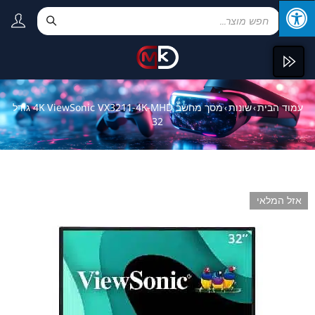
עמוד הבית
שונות
מסך מחשב 4K ViewSonic VX3211-4K-MHD גודל
›
›
32
אזל המלאי