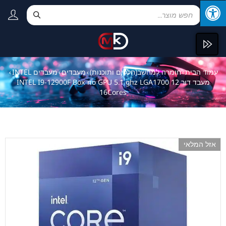
עמוד הבית
חומרה למחשב(חלקים ותוכנות)
מעבדים
מעבדים INTEL
›
›
›
›
מעבד דור 12 INTEL I9-12900F Box no GPU 5.1 ghz LGA1700
16Cores
אזל המלאי