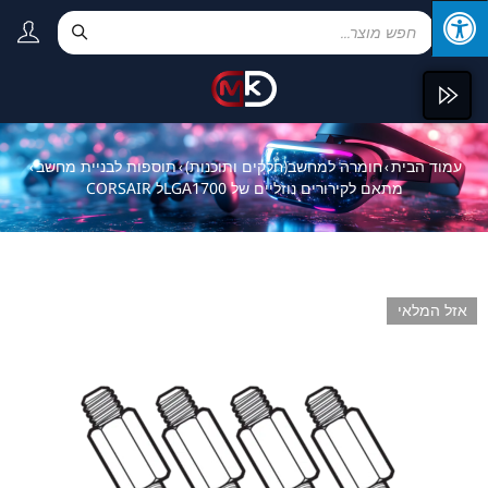
עמוד הבית
חומרה למחשב(חלקים ותוכנות)
תוספות לבניית מחשב
›
›
›
מתאם לקירורים נוזליים של LGA1700ל CORSAIR
אזל המלאי