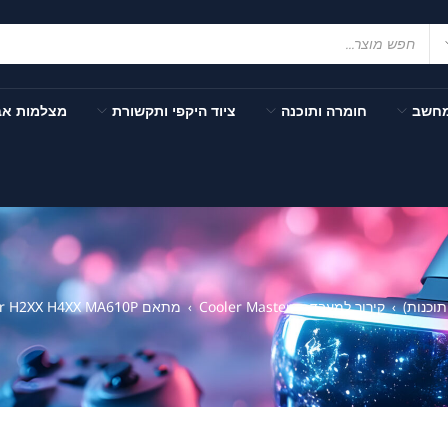
מחשב
חומרה ותוכנה
ציוד היקפי ותקשורת
מצלמות א
וכנות)
קירור למעבד
Cooler Master
מתאם Cooler master Alder Lake Adapter H2XX H4XX MA610P
›
›
›