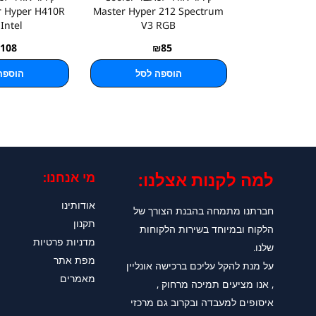
r Hyper H410R
Master Hyper 212 Spectrum
Intel
V3 RGB
108
₪
85
הוספה לסל
הוספה
למה לקנות אצלנו:​
מי אנחנו:
אודותינו
חברתנו מתמחה בהבנת הצורך של
תקנון
הלקוח ובמיוחד בשירות הלקוחות
מדניות פרטיות
שלנו.
מפת אתר
על מנת להקל עליכם ברכישה אונליין
מאמרים
, אנו מציעים תמיכה מרחוק ,
איסופים למעבדה ובקרוב גם מרכזי