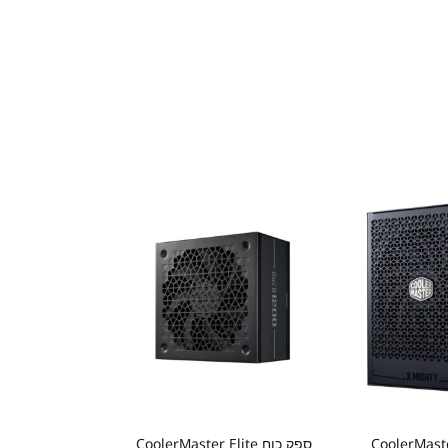
ח CoolerMaster X
ספק כוח CoolerMaster Elite