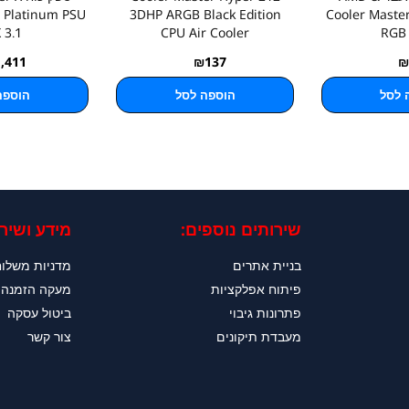
 Platinum PSU
3DHP ARGB Black Edition
Cooler Maste
 3.1
CPU Air Cooler
RGB 
1,411
₪
137
₪
 לסל
הוספה לסל
הוספה
שירותים נוספים:
מידע ושירו
בניית אתרים
מדניות משלו
פיתוח אפלקציות
מעקה הזמנה
פתרונות גיבוי
ביטול עסקה
מעבדת תיקונים
צור קשר