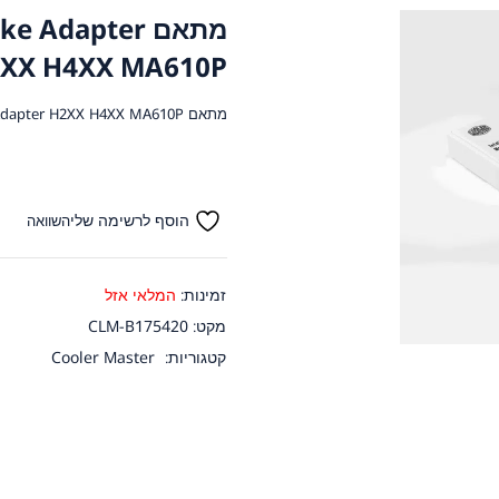
מתאם  Adapter
XX H4XX MA610P
מתאם Cooler master Alder Lake Adapter H2XX H4XX MA610P
הוסף לרשימה שלי
השוואה
זמינות:
המלאי אזל
מקט:
CLM-B175420
קטגוריות:
Cooler Master