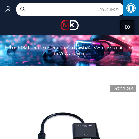
עמוד הבית
ציוד היקפי למחשב
כבלים ומתאמים
מתאם Micro HDMI
›
›
›
to VGA adapter
אזל המלאי