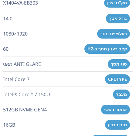
X1404VA-EB303
מק"ט יצרן
14.0
גודל מסך
1920×1080
רזולוציית מסך
60
קצב רענון מסך ב-HZ
ANTI GLARE מאט
סוג מסך
Intel Core 7
CPUTYPE
Intel® Core™ 7 150U
מעבד
512GB NVME GEN4
אחסון ראשי
16GB
נפח זיכרון