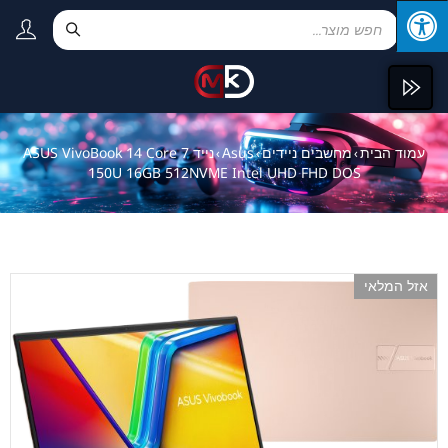
עמוד הבית
מחשבים ניידים
Asus
נייד ASUS VivoBook 14 Core 7
›
›
›
150U 16GB 512NVME Intel UHD FHD DOS
אזל המלאי