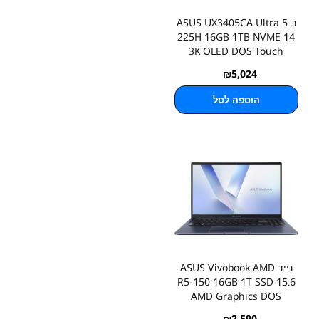
נ. ASUS UX3405CA Ultra 5
225H 16GB 1TB NVME 14
3K OLED DOS Touch
₪
5,024
הוספה לסל
נייד ASUS Vivobook AMD
R5-150 16GB 1T SSD 15.6
AMD Graphics DOS
₪
2,590