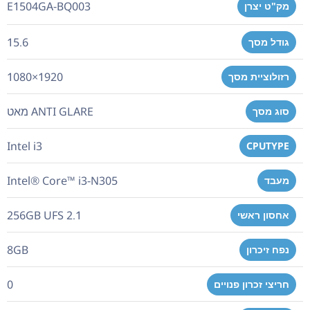
E1504GA-BQ003
מק"ט יצרן
15.6
גודל מסך
1920×1080
רזולוציית מסך
ANTI GLARE מאט
סוג מסך
Intel i3
CPUTYPE
Intel® Core™ i3-N305
מעבד
256GB UFS 2.1
אחסון ראשי
8GB
נפח זיכרון
0
חריצי זכרון פנויים