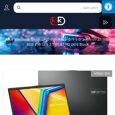
עמוד הבית
מחשבים ניידים
Asus
נייד Asus VivoBook Go i3-N305
›
›
›
8GB 256 UFS 2.1 15.6 FHD DOS Black
אזל המלאי