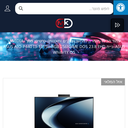
עמוד הבית
חומרה למחשב(חלקים ותוכנות)
כרטיסי מסך
NVIDIA
›
›
›
›
ASUS
נייח ASUS AIO-P440 I3-1315U 8GB 256NVME DOS 23.8 FHD
›
White1Y OS
אזל המלאי