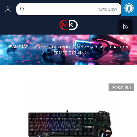
עמוד הבית
ציוד היקפי למחשב
סטים
סט גיימינג מכני GAMDIAS
›
›
›
HERMES E1B 4IN1
אזל המלאי