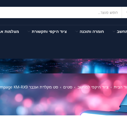
מחשב
חומרה ותוכנה
ציוד היקפי ותקשורת
מצלמות א
ד הבית
ציוד היקפי למחשב
סטים
סט מקלדת ועכבר Rampage KM-RX9
›
›
›