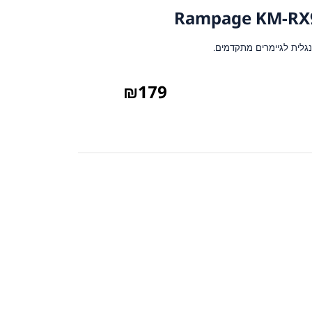
₪
179