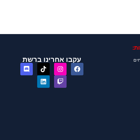
ת:
עקבו אחרינו ברשת
חים