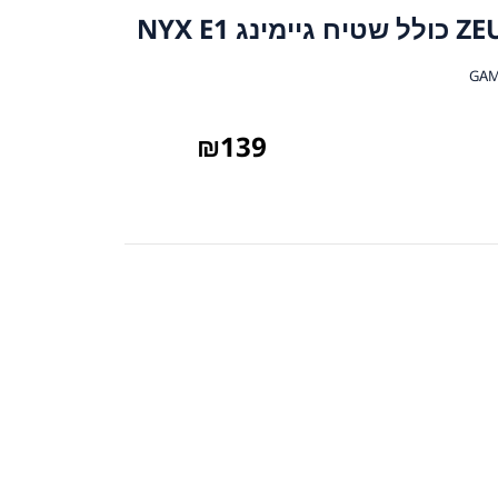
₪
139