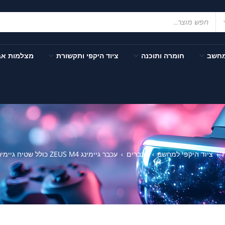
מחשב
חומרה ותוכנה
ציוד היקפי ותקשורת
מצלמות א
ציוד היקפי למחשב
עכברים
עכבר גיימינג ZEUS M4 כולל שטיח גיימינג NYX E1
›
›
›