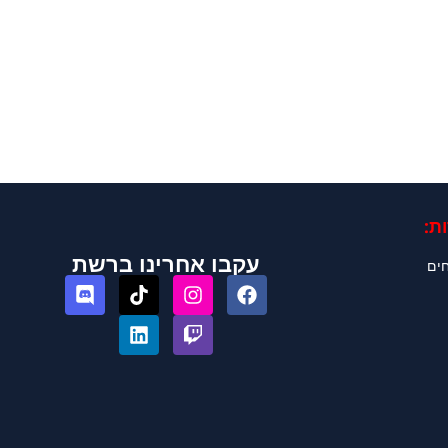
ת:
עקבו אחרינו ברשת
חים