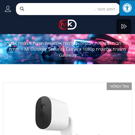
עמוד הבית
מצלמות אבטחה
מצלמות אלחוטיות
ערכת מצלמת אבטחה
›
›
›
חיצונית אלחוטית Mi Outdoor Security Camera 1080p + יחידת
Gateway
אזל המלאי