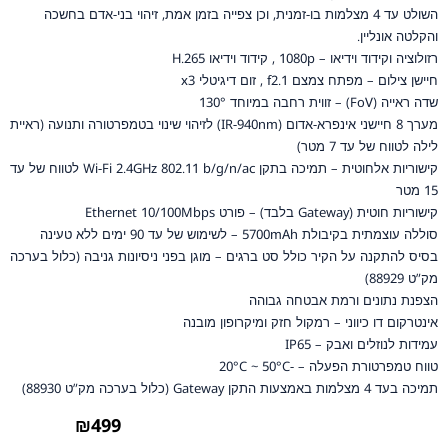
השולט עד 4 מצלמות בו-זמנית, וכן צפייה בזמן אמת, זיהוי בני-אדם בחשכה
והקלטה אונליין.
רזולוציה וקידוד וידיאו – 1080p , קידוד וידיאו H.265
חיישן צילום – מפתח צמצם f2.1 , זום דיגיטלי x3
שדה ראייה (FoV) – זווית רחבה במיוחד 130°
מערך 8 חיישני אינפרא-אדום (IR-940nm) לזיהוי שינוי בטמפרטורה ותנועה (ראיית
לילה לטווח של עד 7 מטר)
קישוריות אלחוטית – תמיכה בתקן Wi-Fi 2.4GHz 802.11 b/g/n/ac לטווח של עד
15 מטר
קישוריות חוטית (Gateway בלבד) – פורט Ethernet 10/100Mbps
סוללה עוצמתית בקיבולת 5700mAh – לשימוש של עד 90 ימים ללא טעינה
בסיס להתקנה על הקיר כולל סט ברגים – מוגן בפני ניסיונות גניבה (כלול בערכה
מק”ט 88929)
הצפנת נתונים ורמת אבטחה גבוהה
אינטרקום דו כיווני – רמקול חזק ומיקרופון מובנה
עמידות לנוזלים ואבק – IP65
טווח טמפרטורת הפעלה – -20°C ~ 50°C
תמיכה בעד 4 מצלמות באמצעות התקן Gateway (כלול בערכה מק”ט 88930)
₪
499